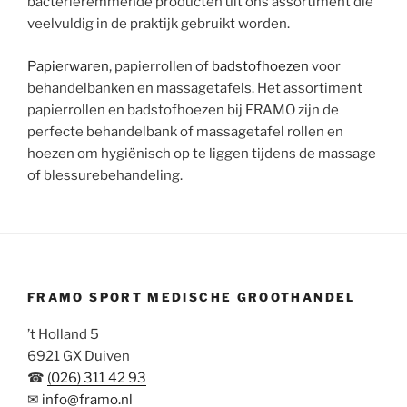
bacterieremmende producten uit ons assortiment die
veelvuldig in de praktijk gebruikt worden.
Papierwaren
, papierrollen of
badstofhoezen
voor
behandelbanken en massagetafels. Het assortiment
papierrollen en badstofhoezen bij FRAMO zijn de
perfecte behandelbank of massagetafel rollen en
hoezen om hygiënisch op te liggen tijdens de massage
of blessurebehandeling.
FRAMO SPORT MEDISCHE GROOTHANDEL
’t Holland 5
6921 GX Duiven
☎
(026) 311 42 93
✉
info@framo.nl