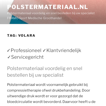
Ga
POLSTERMATERIAAL.NL
naar
Polstermateriaal voordelig en snel bestellen bij uw specialist
de
FRAMO Sport Medische Groothandel
inhoud
TAG:
VOLARA
✓Professioneel ✓Klantvriendelijk
✓Servicegericht
Polstermateriaal voordelig en snel
bestellen bij uw specialist
Polstermateriaal wordt voornamelijk gebruikt bij
compressietherapie ofwel drukbehandeling. Door
uitwendige druk wordt er voor gezorgd dat de
bloedcirculatie wordt bevorderd. Daarvoor heeft u de