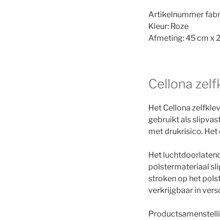
Artikelnummer fab
Kleur: Roze
Afmeting: 45 cm x 
Cellona zel
Het Cellona zelfkle
gebruikt als slipvas
met drukrisico. Het
Het luchtdoorlatend
polstermateriaal sli
stroken op het pols
verkrijgbaar in versc
Productsamenstelli