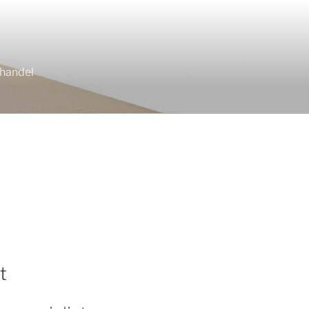
thandel
t