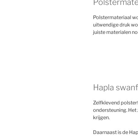
Polstermater
Polstermateriaal w
uitwendige druk wor
juiste materialen no
Hapla swan
Zelfklevend polste
ondersteuning. Het 
krijgen.
Daarnaast is de Hap