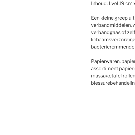
Inhoud: 1 vel 19 cm
Een kleine greep ui
verbandmiddelen, wa
verbandgaas of zel
lichaamsverzorging 
bacterieremmende pr
Papierwaren
, papie
assortiment papier
massagetafel rollen
blessurebehandelin