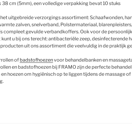
 x 38 cm (5mm), een volledige verpakking bevat 10 stuks
t het uitgebreide verzorgings assortiment: Schaafwonden, ha
rmte zalven, snelverband, Polstermateriaal, blarenpleisters
fs compleet gevulde verbandkoffers. Ook voor de persoonlij
kunt u bij ons terecht: antibacteriële zeep, desinfecterende h
oducten uit ons assortiment die veelvuldig in de praktijk g
rrollen of
badstofhoezen
voor behandelbanken en massagetaf
rollen en badstofhoezen bij FRAMO zijn de perfecte behande
 en hoezen om hygiënisch op te liggen tijdens de massage of
g.