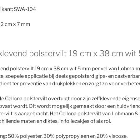
rikant: SWA-104
22 cm x 7 mm
fklevend polstervilt 19 cm x 38 cm wi
vend polstervilt 19 cm x 38 cm wit 5 mm per vel van Lohman
te, soepele applicatie bij deels gepolsterd gips- en castverba
 dient ter preventie van drukplekken en zorgt zo voor verbet
e Cellona polstervilt overtuigt door zijn zelfklevende eigen
pvast wordt. Dit wordt mogelijk gemaakt door een huidvriendel
tervilt is aangebracht. Het Cellona polstervilt van Lohmann &
hillende maten en diktes, in foliezakjes of als rol.
ng: 50% polyester, 30% polypropyleen en 20% viscose.