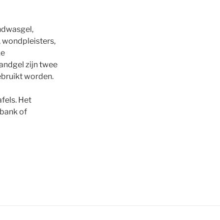
ndwasgel,
, wondpleisters,
ke
andgel zijn twee
ebruikt worden.
els. Het
lbank of