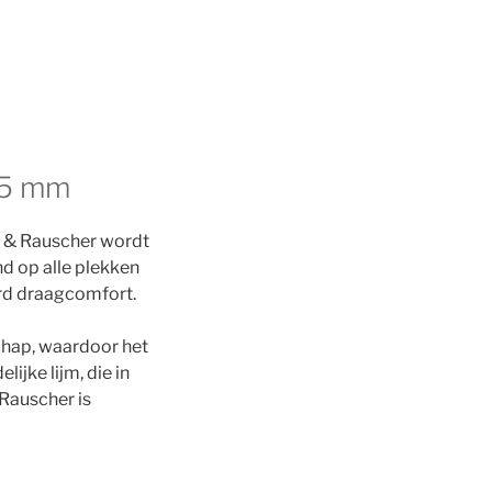
t 5 mm
n & Rauscher wordt
nd op alle plekken
erd draagcomfort.
schap, waardoor het
ijke lijm, die in
 Rauscher is