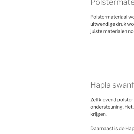
Polstermater
Polstermateriaal w
uitwendige druk wor
juiste materialen no
Hapla swan
Zelfklevend polste
ondersteuning. Het 
krijgen.
Daarnaast is de Hap