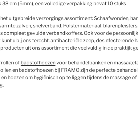
 x 38 cm (5mm), een volledige verpakking bevat 10 stuks
t het uitgebreide verzorgings assortiment: Schaafwonden, ha
rmte zalven, snelverband, Polstermateriaal, blarenpleisters
fs compleet gevulde verbandkoffers. Ook voor de persoonlij
kunt u bij ons terecht: antibacteriële zeep, desinfecterende h
oducten uit ons assortiment die veelvuldig in de praktijk g
rrollen of
badstofhoezen
voor behandelbanken en massagetaf
rollen en badstofhoezen bij FRAMO zijn de perfecte behande
 en hoezen om hygiënisch op te liggen tijdens de massage of
g.