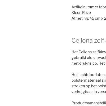
Artikelnummer fab
Kleur: Roze
Afmeting: 45 cm x 
Cellona zel
Het Cellona zelfkle
gebruikt als slipvas
met drukrisico. Het
Het luchtdoorlatend
polstermateriaal sli
stroken op het pols
verkrijgbaar in versc
Productsamenstelli