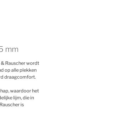
t 5 mm
n & Rauscher wordt
nd op alle plekken
erd draagcomfort.
schap, waardoor het
ijke lijm, die in
 Rauscher is