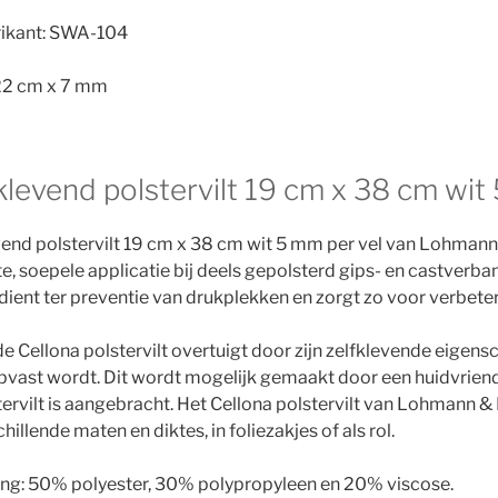
rikant: SWA-104
22 cm x 7 mm
fklevend polstervilt 19 cm x 38 cm wi
vend polstervilt 19 cm x 38 cm wit 5 mm per vel van Lohman
te, soepele applicatie bij deels gepolsterd gips- en castverba
 dient ter preventie van drukplekken en zorgt zo voor verbet
e Cellona polstervilt overtuigt door zijn zelfklevende eigen
pvast wordt. Dit wordt mogelijk gemaakt door een huidvriendel
tervilt is aangebracht. Het Cellona polstervilt van Lohmann &
hillende maten en diktes, in foliezakjes of als rol.
ng: 50% polyester, 30% polypropyleen en 20% viscose.