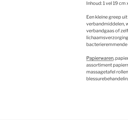
Inhoud: 1 vel 19 cm
Een kleine greep ui
verbandmiddelen, wa
verbandgaas of zel
lichaamsverzorging 
bacterieremmende pr
Papierwaren
, papie
assortiment papier
massagetafel rollen
blessurebehandelin