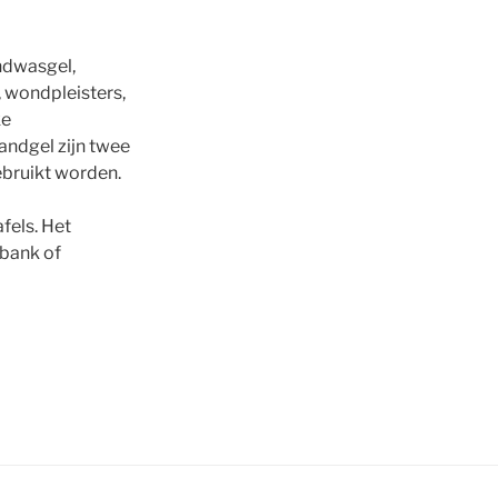
ndwasgel,
, wondpleisters,
ke
andgel zijn twee
ebruikt worden.
els. Het
lbank of